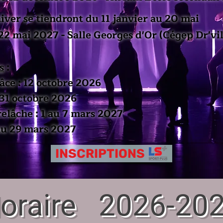
hiver se tiendront du 11 janvier au 20 mai
 22 mai 2027 - Salle Georges d'Or (Cégep Dr'vil
s
:
âce : 12 octobre 2026​
31 octobre 2026
elâche : 1 au 7 mars 2027
 au 29 mars 2027
INSCRIPTIONS
oraire 2026-20