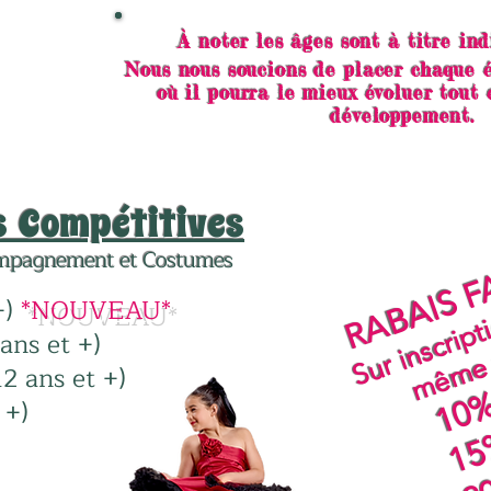
À noter les âges sont à titre ind
Nous nous soucions de placer chaque 
où il pourra le mieux évoluer tout
développement.
 Compétitives
RABAIS F
mpagnement et Costumes ​​
+)
*NOUVEAU*
ans et +)
10%
12 ans et +)
)​​
15
20