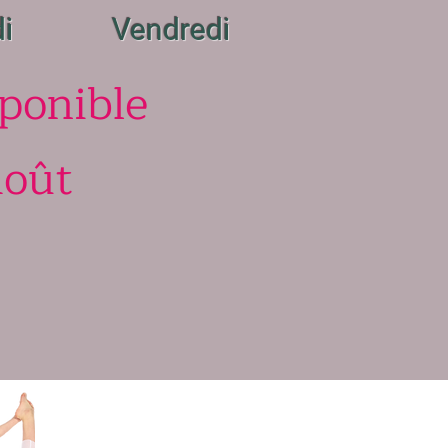
i
Vendredi
sponible
août