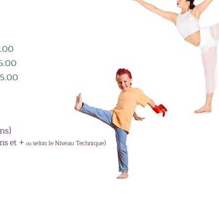
45.00
- 345.00
75.00
ns)
ans et +
selon le Niveau Technique)
ou