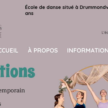
École de danse situé à Drummondvil
ans
L'é
CCUEIL
À PROPOS
INFORMATIO
tions
temporain
s