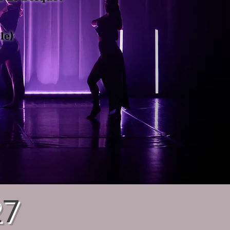
le)
27