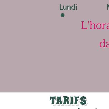
Lundi
L'hor
d
TARIFS