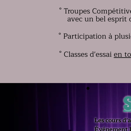
° Troupes Compétitiv
avec un bel esprit 
° Participation à plu
° Classes d'essai
en t
Les cours d'
Événement l