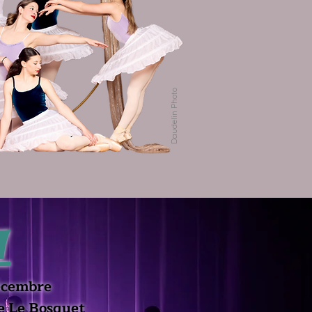
Daudelin Photo
​
décembre
e Le Bosquet