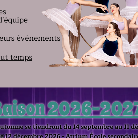
es
d'équipe
sieurs événements
out temps
Saison 2026-2027
automne se tiendront du 14 septembre au 11 
e 12 décembre 2026 - Atrium École secondair