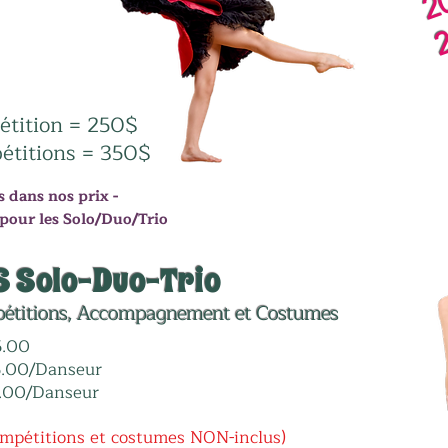
2
étition = 250$
pétitions = 350$
s dans nos prix -
 pour les Solo/Duo/Trio
S Solo-Duo-Trio
pétitions, Accompagnement et Costumes
​
5.00
5.00/Danseur
0.00/Danseur
ompétitions et costumes NON-inclus)