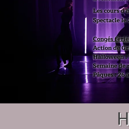
Les cours d'
Spectacle le
Congés férié
Action de Gr
Halloween : 
Semaine de r
​Pâques : 26
H